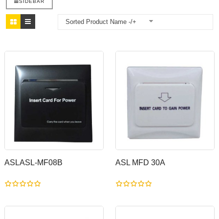
SIDEBAR
Sorted Product Name -/+
ASLASL-MF08B
ASL MFD 30A